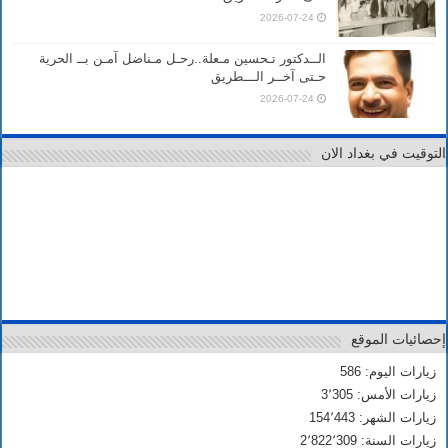
2026-07-24
الــدكتور تـحسين مـعلة..رحـل مـناضل آمـن بــ الحرية
حـتى آخــر الـــطريق
2026-07-24
التوقيت في بغداد الان
إحصائيات الموقع
زيارات اليوم: 586
زيارات الأمس: 3٬305
زيارات الشهر: 154٬443
زيارات السنة: 2٬822٬309