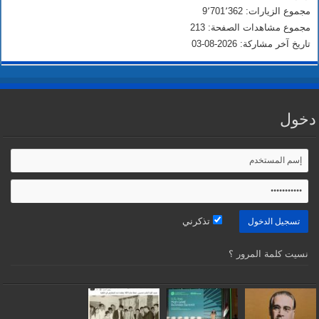
مجموع الزيارات: 9٬701٬362
مجموع مشاهدات الصفحة: 213
تاريخ آخر مشاركة: 2026-08-03
دخول
تذكرني
نسيت كلمة المرور ؟