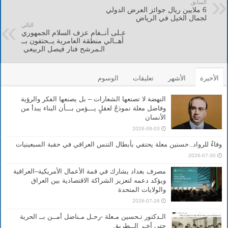
السابق
6 ملايين ريال جوائز العرض الدولي
لجمال الخيل في الرياض
التالي
عـلى أنــغام عزف السلام الجمهوري
أهــالي منطقة العامرية يــحتفون بــ
الـمرشح فنار فيصل الربيعي
الأخيرة
الأشهر
تعليقات
الوسوم
النهضة لا تصنعها الشعارات – بل يصنعها الفكر والرؤية
وفاضل معلة نموذجٌ لعقلٍ يـــؤمن بـــأن البناء يبدأ من
الأنسان
2026-08-03
وفاءٌ للرواد..حسنين معلة يحتفي بأبطال التنس العراقي في حقبة السبعينيات
2026-07-30
مصرف بغداد يشارك في قمة الأعمال الأمريكية–العراقية
ويؤكد دعمه لتعزيز الشراكة الاقتصادية بين العراق
والولايات المتحدة
2026-07-26
الـدكتور تـحسين مـعلة -رحـل مـناضل أمــن بــ الحرية
حتى أخـر الــطريق