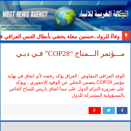
وفاءٌ للرواد..حسنين معلة يحتفي بأبطال التنس العراقي ف
مـــؤتمر الـــمناخ “COP28” فـي دبـي
الوفد العراقي المفاوض : العراق يؤكد رفضه لأي اتفاق في نهاية
مؤتمر COP28 يتضمن التخلي عن الوقود الاحفوري ، ويؤكد
على ضرورة التزام الدول على مبدأ اتفاق باريس للمناخ الخاص
بالمسؤولية المشتركة للدول