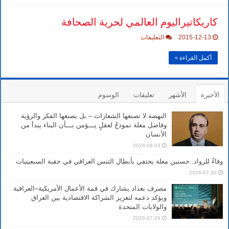
كاريكاتيراليوم العالمي لحرية الصحافة
على
2015-12-13
التعليقات
كاريكاتيراليوم
العالمي
أكمل القراءة »
لحرية
الصحافة
مغلقة
الأخيرة
الأشهر
تعليقات
الوسوم
النهضة لا تصنعها الشعارات – بل يصنعها الفكر والرؤية
وفاضل معلة نموذجٌ لعقلٍ يـــؤمن بـــأن البناء يبدأ من
الأنسان
2026-08-03
وفاءٌ للرواد..حسنين معلة يحتفي بأبطال التنس العراقي في حقبة السبعينيات
2026-07-30
مصرف بغداد يشارك في قمة الأعمال الأمريكية–العراقية
ويؤكد دعمه لتعزيز الشراكة الاقتصادية بين العراق
والولايات المتحدة
2026-07-26