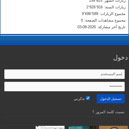
زيارات الشهر: 159٬925
زيارات السنة: 2٬826٬916
مجموع الزيارات: 9٬696٬589
مجموع مشاهدات الصفحة: 0
تاريخ آخر مشاركة: 2026-08-03
دخول
تذكرني
نسيت كلمة المرور ؟