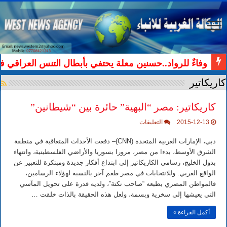
وفاءٌ للرواد..حسنين معلة يحتفي بأبطال التنس العراقي ف
كاريكاتير
كاريكاتير: مصر “البهية” حائرة بين “شيطانين”
على
2015-12-13
التعليقات
كاريكاتير:
مصر
دبي، الإمارات العربية المتحدة (CNN)– دفعت الأحداث المتعاقبة في منطقة
“البهية”
حائرة
الشرق الأوسط، بدءا من مصر، مرورا بسوريا والأراضي الفلسطينية، وانتهاء
بين
بدول الخليج، رسامي الكاريكاتير إلى ابتداع أفكار جديدة ومبتكرة للتعبير عن
“شيطانين”
مغلقة
الواقع العربي. وللانتخابات في مصر طعم آخر بالنسبة لهؤلاء الرسامين،
فالمواطن المصري بطبعه “صاحب نكتة”، ولديه قدرة على تحويل المآسي
التي يعيشها إلى سخرية وبسمة، ولعل هذه الحقيقة بالذات خلقت …
أكمل القراءة »