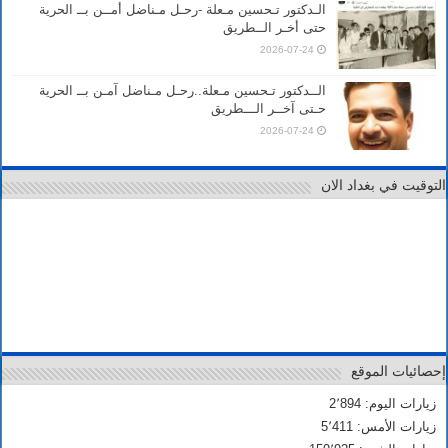
الـدكتور تـحسين مـعلة -رحـل مـناضل أمــن بــ الحرية
حتى أخـر الــطريق
2026-07-24
الــدكتور تـحسين مـعلة..رحـل مـناضل آمـن بــ الحرية
حـتى آخــر الـــطريق
2026-07-24
التوقيت في بغداد الان
إحصائيات الموقع
زيارات اليوم: 2٬894
زيارات الأمس: 5٬411