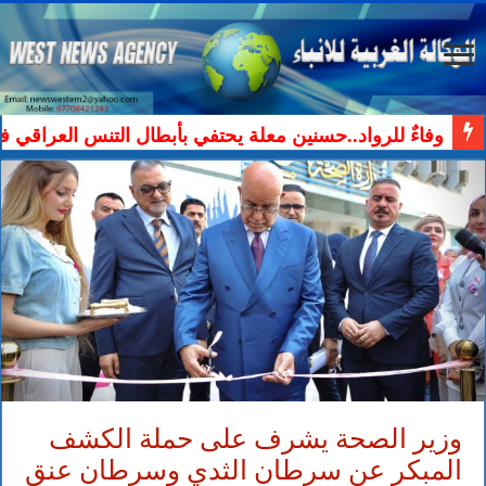
وفاءٌ للرواد..حسنين معلة يحتفي بأبطال التنس العراقي ف
وزير الصحة يشرف على حملة الكشف
المبكر عن سرطان الثدي وسرطان عنق