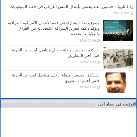
وفاءٌ للرواد..حسنين معلة يحتفي بأبطال التنس العراقي في حقبة السبعينيات
2026-07-30
مصرف بغداد يشارك في قمة الأعمال الأمريكية–العراقية
ويؤكد دعمه لتعزيز الشراكة الاقتصادية بين العراق
والولايات المتحدة
2026-07-26
الـدكتور تـحسين مـعلة -رحـل مـناضل أمــن بــ الحرية
حتى أخـر الــطريق
2026-07-24
الــدكتور تـحسين مـعلة..رحـل مـناضل آمـن بــ الحرية
حـتى آخــر الـــطريق
2026-07-24
التوقيت في بغداد الان