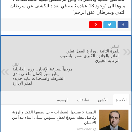
منوها الى “وجود 13 عيادة ثابتة في بغداد للكشف عن سرطان
الثدي وسرطان عنق الرحم”
السابق
للمرة الثانية.. وزارة العمل تعلن
الفائز بالجائزة الكبرى ضمن يانصيب
الرعاية الخيري
التالي
موجهاً بسرعة الإنجاز.. وزير الداخلية
يتابع سير إكمال ملعبي نادي
الشرطة واستحداث بناية جديدة
لمقر الإدارة
الأخيرة
الأشهر
تعليقات
الوسوم
النهضة لا تصنعها الشعارات – بل يصنعها الفكر والرؤية
وفاضل معلة نموذجٌ لعقلٍ يـــؤمن بـــأن البناء يبدأ من
الأنسان
2026-08-03