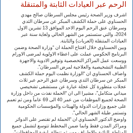
الرحم عبر العيادات الثابتة والمتنقلة
اشرف وزير الصحة رئيس مجلس السرطان صالح مهدي
الحسناوي على حملة الكشف المبكر عن سرطان الثدي
وسرطان عنق الرحم اليوم الاحد الموافق 13 تشرين الاول
2024، والتي ستستمر من الشهر الحالي ولغاية سنة عبر
العيادات المتنقلة (العربات) والثابتة.
وبين الحسناوي خلال افتتاح الحملة ان “وزارة الصحة وضمن
البرنامج الحكومي عملت على اعطاء الاولوية لمرضى الاورام
ووسعت عمل المراكز التخصصية وتوفير الادوية والاجهزة
الطبية التشخيصية والعلاجية لمرض السرطان”.
واضاف الحسناوي ان “الوزارة نظمت اليوم حملة الكشف
المبكر عن سرطان الثدي وسرطان عنق الرحم عبر ثلاث
عجلات متطورة كل عجلة عبارة عن مستشفى تشخيصي
ميداني متكامل”، مشيرا الى ان “الحملة نفذت من داخل وزارة
الصحة لجميع الموظفات من عمر 40 الى 69 عاماً ومن ثم تعمم
على جميع وزارات الدولة والهيئات والمؤسسات الحكومية
وتستمر طيلة الشهر الحالي”.
واوضح الدكتور الحسناوي ان “الحملة لم تقتصر على الدوائر
ومراكز المدن فقط وانما ضمن المخطط تتوسع لتشمل جميع
المناطق النائية والاطراف ومن ثم تنطلق لبقية المحافظات”،