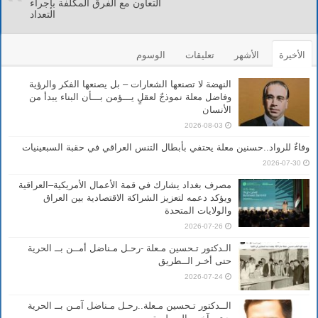
التعاون مع الفرق المكلفة بإجراء
التعداد
الأخيرة
الأشهر
تعليقات
الوسوم
النهضة لا تصنعها الشعارات – بل يصنعها الفكر والرؤية
وفاضل معلة نموذجٌ لعقلٍ يـــؤمن بـــأن البناء يبدأ من
الأنسان
2026-08-03
وفاءٌ للرواد..حسنين معلة يحتفي بأبطال التنس العراقي في حقبة السبعينيات
2026-07-30
مصرف بغداد يشارك في قمة الأعمال الأمريكية–العراقية
ويؤكد دعمه لتعزيز الشراكة الاقتصادية بين العراق
والولايات المتحدة
2026-07-26
الـدكتور تـحسين مـعلة -رحـل مـناضل أمــن بــ الحرية
حتى أخـر الــطريق
2026-07-24
الــدكتور تـحسين مـعلة..رحـل مـناضل آمـن بــ الحرية