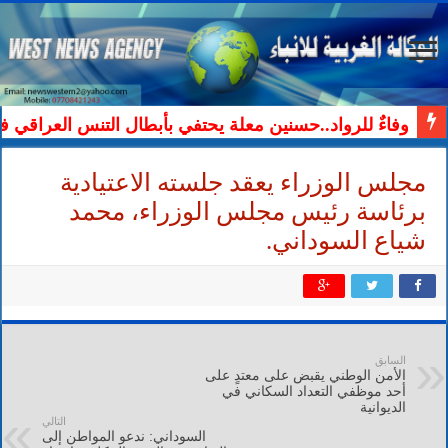
وفاءٌ للرواد..حسنين معلة يحتفي بأبطال التنس العراقي ف
مجلس الوزراء يعقد جلسته الاعتيادية
برئاسة رئيس مجلس الوزراء، محمد
شياع السوداني.
السابق
الأمن الوطني يقبض على معتدٍ على
أحد موظفي التعداد السكاني في
الديوانية
التالي
السوداني: ندعو المواطن إلى