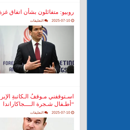
روبيو: متفائلون بشأن اتفاق غزة
على
2025-07-10
التعليقات
روبيو:
متفائلون
بشأن
اتفاق
غزة
مغلقة
اسـتوقفني مـوقفُ الـكاتبةِ الإير
“أطـفال شـجرة الــــجاكاراندا
على
2025-07-10
التعليقات
اسـتوقفني
مـوقفُ
الـكاتبةِ
الإيرانية