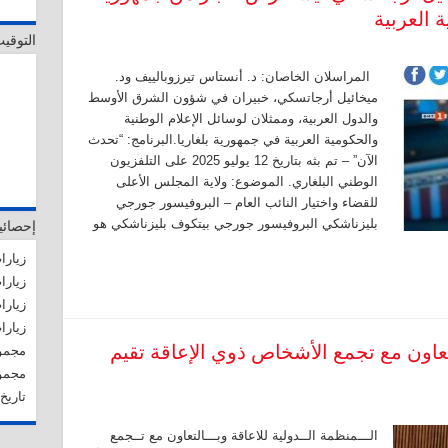
ة العربية
التوقي
المراسلان الخاصان: د. أنستاس تيرزوبالييف ود.
ميخائيل أرجاتسكي، خبيران في شؤون الشرق الأوسط
والدول العربية، وممثلان لوسائل الإعلام الوطنية
والحكومية العربية في جمهورية بلغاريا.البرنامج: “تحدث
الآن” – تم بثه بتاريخ 12 يوليو 2025 على التلفزيون
الوطني البلغاري. الموضوع: ولاية المجلس الأعلى
للقضاء واختيار النائب العام – البروفيسور جورجي
بليزناشكي البروفيسور جورجي بيتكوف بليزناشكي هو
إحصائي
زيارات 
زيارات
زيارات 
زيارات ا
لتعاون مع تجمع الأشخاص ذوي الإعاقة تقيم
مجموع ا
مجمو
تاريخ آ
الـــمنظمة الــدولية للاعاقة وبـــالتعاون مع تــجمع