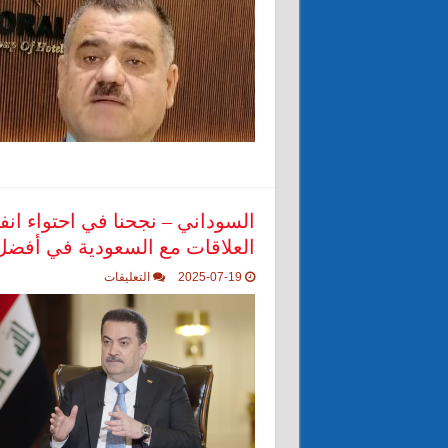
للاعاقة
وبــــالتعاون
مع
تجمع
الأشخاص
ذوي
الإعاقة
تقيم
ورشة
عمل
توعوية
عن
الإعاقة
مغلقة
السوداني – نجحنا في احتواء انف
العلاقات مع السعودية في أفضل 
على
2025-07-19
التعليقات
السوداني
–
نجحنا
في
احتواء
انفعالات
الفصائل
خلال
الحرب
وأكدنا
أن
العلاقات