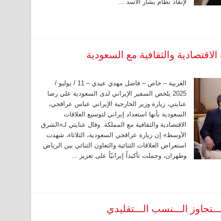
لإنقاذ نظام بشار الأسد …
الاقتصادية والثقافية مع السعودية
الغربية – خاص – فاضل مهدي عيدي – 11 / يوليو /
2025 يلخص السفير الإيراني لدى السعودية علي رضا
عنايتي، زيارة وزير الخارجية الإيراني عباس عراقجي،
السعودية بأنها استعداد إيراني لتوسيع العلاقات
الاقتصادية والثقافية مع المملكة. وقال عنايتي لـ«الشرق
الأوسط» إن زيارة عراقجي السعودية، الثلاثاء، شهدت
استعراض العلاقات الثنائية والتعاون الثنائي بين الرياض
وطهران، وحملت تأكيداً إيرانيّاً على تعزيز …
 يـــتجاوز الـــنسب الـــتقليدي