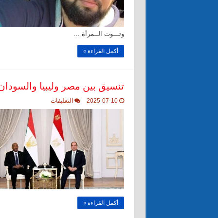
بــ
حـزن
شـديد
وسـط
وتـــوت الــمرأة …
تـشييع
مـهيب
في
أكمل القراءة »
بغداد
والنجف
الأشرف
مغلقة
تنسيق بين مصر وليبيا والسودا
على
2025-07-10
التعليقات
تنسيق
بين
مصر
وليبيا
والسودان
لضبط
منطقة
المثلث
الحدودي
مغلقة
أكمل القراءة »