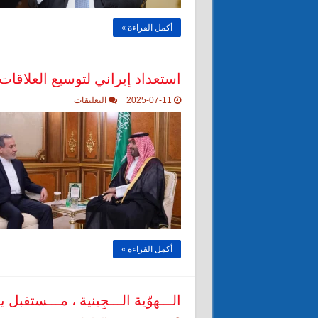
مع
السعودية
في
أكمل القراءة »
أفضل
حالاتها
مغلقة
استعداد إيراني لتوسيع العلاقات 
على
2025-07-11
التعليقات
استعداد
إيراني
لتوسيع
العلاقات
الاقتصادية
والثقافية
مع
السعودية
مغلقة
أكمل القراءة »
الـــهوّية الـــجِينية ، مـــستقبل