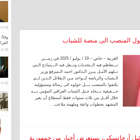
-03
وفاءٌ
تحول المنصب الى منصة للشباب
العرا
-30
الغربية – خاص – 19 / يوليو / 2025 في زمـــن
تـــتعاظم فيه الــتحديات وتــقل فيه الـــنماذج الـتي
تــلهم الأمـل يبـرز الـدكتور احمد الـمبرقع وزير
الـشباب والرياضة كــواحد مـن الـقلائل الـذين لــم
-26
يكتفوا بالمنصب بـــل حولوه الى رسالة ومسؤولية
حـــقيقية تـــجاه جـيل الشباب العراقي المؤمن بـــه
خلال أقــل من ثلاث سنوات فقط أستطاع أن يغير
المشهد بخطوات واثقة وملهمة ملاعب …
خائيل أرجاتسكي، يستعرض أخبار من جمهورية