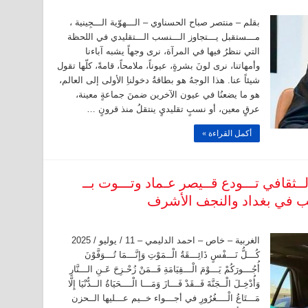
بقلم – منتصر صباح الحسناوي – الـــهوّية الـــجِينية ،
مـــستقبل يـــتجاوز الـــنسب الـــتقليدي في اللحظة
التي ننظرُ فيها في المرآة، نرى وجهاً يشبه آباءنا
وأمهاتنا، نرى لونَ بشرةٍ، عيوناً، ملامحاً، قامةً، كلّها تقول
شيئاً عنا. هذا الوجهُ هو بطاقةُ دخولناِ الأولى إلى العالم،
هو ما يضعنُا في عيون الآخرين ضمنَ جماعةٍ معينة،
عرقٍ معين، أو نسبٍ تقليديٍ ينتقلُ منذ قرونٍ …
أكمل القراءة »
لــثقافي تـــودع قــيصر عـماد وتـــوت بــ
ب في بغداد والنجف الأشرف
الغربية – خاص – احمد الدليمي – 11 / يوليو / 2025
كُـــلُّ نَـــفْسٍ ذَائِـــقَةُ الْــمَوْتِ وَإِنَّـــمَا تُـــوَفَّوْنَ
أُجُـــورَكُمْ يَـــوْمَ الْـــقِيَامَةِ فَــمَنْ زُحْـزِحَ عَـنِ الـــنَّارِ
وَأُدْخِـلَ الْــجَنَّةَ فَــقَدْ فَـــازَ وَمَـــا الْــــحَيَاةُ الــدُّنْيَا إِلَّا
مَـــتَاعُ الْــــغُرُورِ في أجـــواء خــيم عـــليها الــحزن