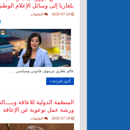
بلغاريا إلى وسائل الإعلام الوطني
على
2025-07-19
التعليقات
د.
أنستاس
تيرزوبالييف
ود.
ميخائيل
أرجاتسكي،
يستعرض
أخبار
من
جمهورية
بلغاريا
إلى
وسائل
الإعلام
عالم بلغاري مرموق، قانوني وسياسي. …
الوطنية
العربية
أكمل القراءة »
مغلقة
المنظمة الدولية للاعاقة وبــــا
ورشة عمل توعوية عن الإعاقة
على
2025-07-19
التعليقات
المنظمة
الدولية