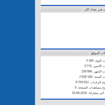
ت في بغداد الان
ات الموقع
اليوم: 3٬180
 الأمس: 3٬776
الشهر: 158٬896
لسنة: 2٬826٬180
لزيارات: 9٬700٬651
ع مشاهدات الصفحة: 0
خر مشاركة: 2026-08-03