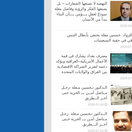
النهضة لا تصنعها الشعارات – بل
يصنعها الفكر والرؤية وفاضل معلة
نموذجٌ لعقلٍ يـــؤمن بـــأن البناء
يبدأ من الأنسان
2026-08
 للرواد..حسنين معلة يحتفي بأبطال التنس
قي في حقبة السبعينيات
2026-07
مصرف بغداد يشارك في قمة
الأعمال الأمريكية–العراقية ويؤكد
دعمه لتعزيز الشراكة الاقتصادية
بين العراق والولايات المتحدة
2026-07
الـدكتور تـحسين مـعلة -رحـل
مـناضل أمــن بــ الحرية حتى
أخـر الــطريق
2026-07-24
الــدكتور تـحسين مـعلة..رحـل
مـناضل آمـن بــ الحرية حـتى
آخــر الـــطريق
2026-07-24