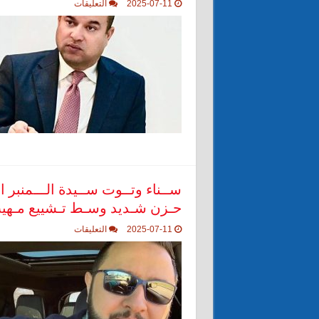
على
2025-07-11
التعليقات
الـــهوّية
الـــجِينية
،
مـــستقبل
يـــتجاوز
الـــنسب
الـــتقليدي
مغلقة
ســناء وتــوت ســيدة الـــمنبر ا
حـزن شـديد وسـط تـشييع مـهي
على
2025-07-11
التعليقات
ســناء
وتــوت
ســيدة
الـــمنبر
الــثقافي
تـــودع
قــيصر
عـماد
وتـــوت