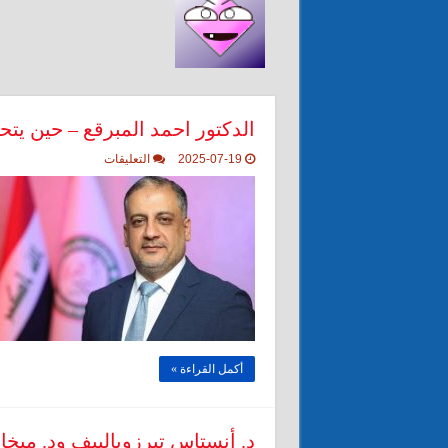
الدكتور احمد المبرقع – حين ي
على
2025-07-19
التعليقات
الدكتور
احمد
المبرقع
–
حين
يتحول
المنصب
الى
منصة
للشباب
مغلقة
أكمل القراءة »
د. أنستاس تيرزوبالييف ود. مي