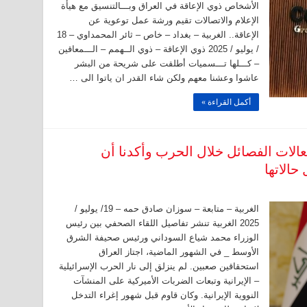
الأشخاص ذوي الإعاقة في العراق وبـــالتنسيق مع هيأة
الإعلام والاتصالات تقيم ورشة عمل توعوية عن
الإعاقة.. الغربية – بغداد – خاص – ثائر المحمداوي – 18
/ يوليو / 2025 ذوي الإعاقة – ذوي الــهمم – الـــمعاقين
– كـــلها تـــسميات أطلقت على شريحة من البشر
عاشوا وعشنا معهم ولكن شاء القدر ان ياتوا الى …
أكمل القراءة »
عالات الفصائل خلال الحرب وأكدنا أن
حالاتها
الغربية – متابعة – سوزان صادق حمه – 19/ يوليو /
2025 الغربية تنشر تفاصيل اللقاء الصحفي بين رئيس
الوزراء محمد شياع السوداني ورئيس صحيفة الشرق
الأوسط _ في الشهور الماضية، اجتاز العراق
استحقاقين صعبين. لم ينزلق إلى نار الحرب الإسرائيلية
– الإيرانية وتبعات الضربات الأميركية على المنشآت
النووية الإيرانية. وكان قاوم قبل شهور إغراء التدخل