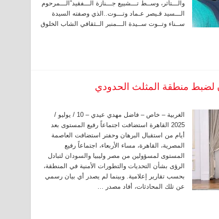
والـــتأثر، وســط تـــشييع جـــنازة الـــفقيد”الـــمرحوم
الـــسيد قـيصر عـماد وتـــوت..الذي وصفته السيدة
ســناء وتــوت ســيدة الـــمنبر الــثقافي الشاب الخلوق
ن لضبط منطقة المثلث الحدودي
الغربية – خاص – فاضل مهدي عيدي – 10 / يوليو /
2025 القاهرة استضافت اجتماعاً رفيع المستوى بعد
أيام من استقبال البرهان وحفتر استضافت العاصمة
المصرية، القاهرة، مساء الأربعاء، اجتماعاً رفيع
المستوى لمسؤولين من مصر وليبيا والسودان لتبادل
الرؤى بشأن التحديات والتطورات الأمنية في المنطقة،
بحسب تقارير إعلامية. وبينما لم يصدر أي بيان رسمي
عن تلك المحادثات، أفاد مصدر …