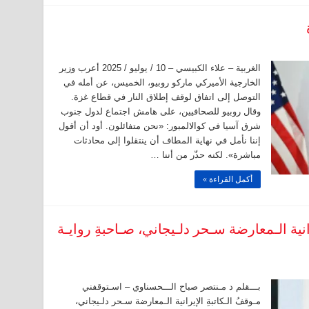
الغربية – علاء الكبيسي – 10 / يوليو / 2025 أعرب وزير
الخارجية الأميركي ماركو روبيو، الخميس، عن أمله في
التوصل إلى اتفاق لوقف إطلاق النار في قطاع غزة.
وقال روبيو للصحافيين، على هامش اجتماع لدول جنوب
شرق آسيا في كوالالمبور: «نحن متفائلون. أود أن أقول
إننا نأمل في نهاية المطاف أن ينتقلوا إلى محادثات
مباشرة». لكنه حذّر من أننا …
أكمل القراءة »
انية الـمعارضة سـحر دلـيجاني، صـاحبةِ روايـة
بـــقلم د مـنتصر صباح الـــحسناوي – اسـتوقفني
مـوقفُ الـكاتبةِ الإيرانية الـمعارضة سـحر دلـيجاني،