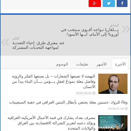
السابق
بـــلغاريا تـواجه أقــوى مـنتخب في
أوروبا! إلى الأمام، أيــها الأسود!
التالي
عند مفترق طرق: إحياء التعددية
لمواجهة التحديات المشتركة
الأخيرة
الأشهر
تعليقات
الوسوم
النهضة لا تصنعها الشعارات – بل يصنعها الفكر والرؤية
وفاضل معلة نموذجٌ لعقلٍ يـــؤمن بـــأن البناء يبدأ من
الأنسان
2026-08-03
وفاءٌ للرواد..حسنين معلة يحتفي بأبطال التنس العراقي في حقبة السبعينيات
2026-07-30
مصرف بغداد يشارك في قمة الأعمال الأمريكية–العراقية
ويؤكد دعمه لتعزيز الشراكة الاقتصادية بين العراق
والولايات المتحدة