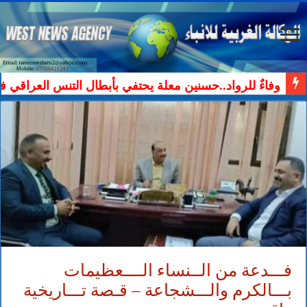
وفاءٌ للرواد..حسنين معلة يحتفي بأبطال التنس العراقي ف
فـــدعة من الــنساء الــــعظيمات
بـــالكرم والـــشجاعة – قـصة تـــاريخية