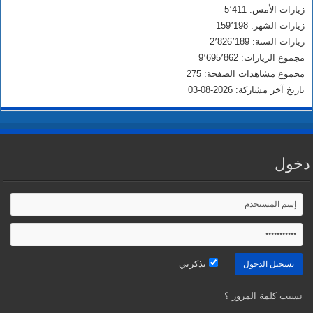
زيارات الأمس: 5٬411
زيارات الشهر: 159٬198
زيارات السنة: 2٬826٬189
مجموع الزيارات: 9٬695٬862
مجموع مشاهدات الصفحة: 275
تاريخ آخر مشاركة: 2026-08-03
دخول
تذكرني
نسيت كلمة المرور ؟