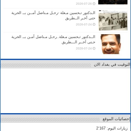
2026-07-26
الـدكتور تـحسين مـعلة -رحـل مـناضل أمــن بــ الحرية
حتى أخـر الــطريق
2026-07-24
الــدكتور تـحسين مـعلة..رحـل مـناضل آمـن بــ الحرية
حـتى آخــر الـــطريق
2026-07-24
التوقيت في بغداد الان
إحصائيات الموقع
زيارات اليوم: 2٬167