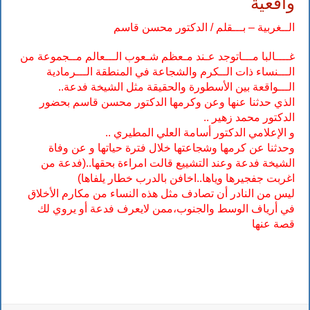
واقعية
الــغربية – بـــقلم / الدكتور محسن قاسم
غــــالبا مـــاتوجد عـند مـعظم شـعوب الـــعالم مــجموعة من
الـــنساء ذات الــكرم والشجاعة في المنطقة الـــرمادية
الـــواقعة بين الأسطورة والحقيقة مثل الشيخة فدعة..
الذي حدثنا عنها وعن وكرمها الدكتور محسن قاسم بحضور
الدكتور محمد زهير ..
و الإعلامي الدكتور أسامة العلي المطيري ..
وحدثنا عن كرمها وشجاعتها خلال فترة حياتها و عن وفاة
الشيخة فدعة وعند التشييع قالت امراءة بحقها..(فدعة من
اغربت جفجيرها وياها..اخافن بالدرب خطار يلفاها)
ليس من النادر أن تصادف مثل هذه النساء من مكارم الأخلاق
في أرياف الوسط والجنوب،ممن لايعرف فدعة أو يروي لك
قصة عنها