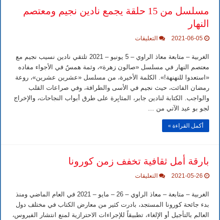
مسلسل من 15 حلقة يجمع نادين نجيم ومعتصم
النهار
على
2021-06-05
التعليقات
مسلسل
من
الغربية – متابعة معاذ الراوي – 5 يونيو – 2021 تلتقي نادين نسيب نجيم مع
15
حلقة
معتصم النهار في مسلسل «صالون زهرة»، وثمة همسٌ في الأجواء مفاده
يجمع
«استعدوا للنهنهة!». الكلمة الأخيرة، من مسلسل «عشرين عشرين»، روعة
نادين
نجيم
رمضان الفائت، حيث نجيم في الأسى والطرافة، وفي صراعات القلب
ومعتصم
والواجب. الكتابة لنادين جابر، المثابِرة على طرق أبواب النجاحات، والإخراج
النهار
مغلقة
لجو بو عيد الآتي من …
أكمل القراءة »
بارقة أمل ثقافية تخفف زمن كورونا
على
2021-05-26
التعليقات
بارقة
أمل
الغربية – متابعة – معاذ الراوي – 26 – مايو – 2021 في العام الماضي ومنذ
ثقافية
تخفف
بدء جائحة كورونا المستجد، بادرت كثير من معارض الكتاب في مختلف دول
زمن
العالم بالتأجيل أو الإلغاء، تطبيقاً للإجراءات الاحترازية لمنع انتشار الفيروس،
كورونا