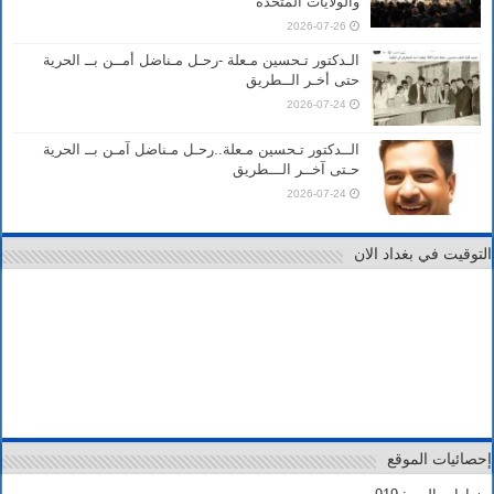
والولايات المتحدة
2026-07-26
الـدكتور تـحسين مـعلة -رحـل مـناضل أمــن بــ الحرية
حتى أخـر الــطريق
2026-07-24
الــدكتور تـحسين مـعلة..رحـل مـناضل آمـن بــ الحرية
حـتى آخــر الـــطريق
2026-07-24
التوقيت في بغداد الان
إحصائيات الموقع