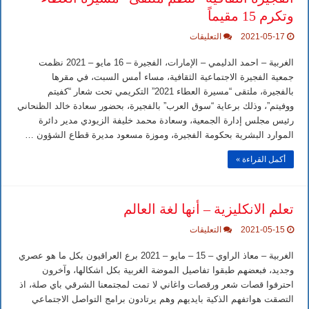
وتكرم 15 مقيماً
على
2021-05-17
التعليقات
الفجيرة
الثقافية”
الغربية – احمد الدليمي – الإمارات، الفجيرة – 16 مايو – 2021 نظمت
تنظم
ملتقى
جمعية الفجيرة الاجتماعية الثقافية، مساء أمس السبت، في مقرها
“مسيرة
بالفجيرة، ملتقى “مسيرة العطاء 2021” التكريمي تحت شعار “كفيتم
العطاء”
وتكرم
ووفيتم”، وذلك برعاية “سوق العرب” بالفجيرة، بحضور سعادة خالد الظنحاني
15
رئيس مجلس إدارة الجمعية، وسعادة محمد خليفة الزيودي مدير دائرة
مقيماً
مغلقة
الموارد البشرية بحكومة الفجيرة، وموزة مسعود مديرة قطاع الشؤون …
أكمل القراءة »
تعلم الانكليزية – أنها لغة العالم
على
2021-05-15
التعليقات
تعلم
الانكليزية
الغربية – معاذ الراوي – 15 – مايو – 2021 برع العراقيون بكل ما هو عصري
–
أنها
وجديد، فبعضهم طبقوا تفاصيل الموضة الغربية بكل اشكالها، وآخرون
لغة
احترفوا قصات شعر ورقصات واغاني لا تمت لمجتمعنا الشرقي باي صلة، اذ
العالم
مغلقة
التصقت هواتفهم الذكية بايديهم وهم يرتادون برامج التواصل الاجتماعي