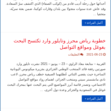
إذ
أحداثها حول رحلة أديب قادم من (كوكب الصفاء) الذي اكتشف سرّ السعادة.
تدور
وقد عاش عدة سنوات متجولا بين بلدان وقارات كوكبنا، ضمن بعثة سريّة،
أحداثها
حول
متخفيا …
رحلة
أديب
أكمل القراءة »
مغلقة
خطوبة رياض محرز وتايلور وارد تكتسح البحث
بغوغل ومواقع التواصل
على
2021-06-23
التعليقات
خطوبة
رياض
الغربية – متابعة معاذ الراوي – 23 – يونيو – 2021 نشرت تايلور وارد
محرز
وتايلور
صورتين رفقة قائد المنتخب الوطني الجزائري بجزيرة ميكونوس اليونانية
وارد
الساحرة حيث يقضي الثنائي عُطلتهما الصيفية خطف رياض محرز، لاعب
تكتسح
البحث
نادي مانشستر سيتي ومنتخب الجزائر، اهتمام رواد مواقع التواصل
بغوغل
الاجتماعي، وتصدر قائمة أبرز المواضيع التي يتم البحث عنها بمحرك البحث
ومواقع
التواصل
غوغل في السعودية والجزائر وعدة دول أخرى، …
مغلقة
أكمل القراءة »