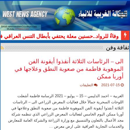
وفاءٌ للرواد..حسنين معلة يحتفي بأبطال التنس العراقي ف
ثقافة وفن
الى – الرئاسات الثلاثة أنقذوا أيقونة الفن
الموهوبة فاطمة من صعوبة النطق وعلاجها في
أوربا ممكن
على
2021-07-15
التعليقات
الى
–
الغربية – احمد الدليمي – 15 – يوليو – 2021 الرسامة فاطمة أشعلت
الرئاسات
الثلاثة أنقذوا
اللوحات السحرية جمالأ خلال فعاليات المعرض الزراعي الى – الرئاسات
أيقونة
الثلاثة أنقذوا أيقونة الفن الموهوبة فاطمة من صعوبة النطق وعلاجها في
الفن
الموهوبة
أوربا ممكن اليوم الخامس لفعاليات المعرض الزراعي الذي تنظمه شركة
فاطمة
مجد الأعمال بالتعاون والتنسيق مع وزارة الزراعة والشركة العامة للمعارض
من
صعوبة
والخدمات التجارية العراقية على ارض معرض …
النطق