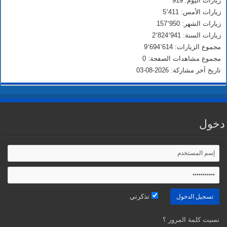
زيارات اليوم: 919
زيارات الأمس: 5٬411
زيارات الشهر: 157٬950
زيارات السنة: 2٬824٬941
مجموع الزيارات: 9٬694٬614
مجموع مشاهدات الصفحة: 0
تاريخ آخر مشاركة: 2026-08-03
دخول
تذكرني
نسيت كلمة المرور ؟