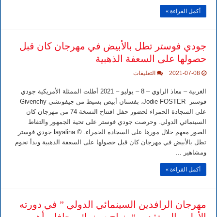
وعلاجها
أكمل القراءة »
في
أوربا
ممكن
مغلقة
جودي فوستر تطل بالأبيض في مهرجان كان قبل
حصولها على السعفة الذهبية
على
2021-07-08
التعليقات
جودي
فوستر
الغربية – معاذ الراوي – 8 – يوليو – 2021 أطلت الممثلة الأمريكية جودي
تطل
بالأبيض
فوستر Jodie FOSTER، بفستان أبيض بسيط من جيفونشي Givenchy
في
على السجادة الحمراء لحضور حفل افتتاح النسخة 74 من مهرجان كان
مهرجان
كان
السينمائي الدولي. وحرصت جودي فوستر على تحية الجمهور والتقاط
قبل
الصور معهم خلال مورها على السجادة الحمراء. © layalina جودي فوستر
حصولها
على
تطل بالأبيض في مهرجان كان قبل حصولها على السعفة الذهبية وبدأ نجوم
السعفة
ومشاهير …
الذهبية
مغلقة
أكمل القراءة »
مهرجان الرافدين السينمائي الدولي ” في دورته
الأولى، إلى تقديم “منهاج سينمائي حافل بأهم