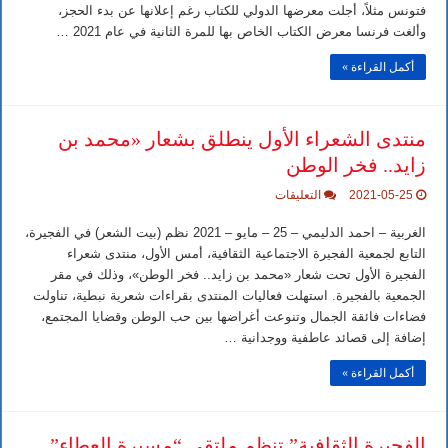
مغلقة
فتونس مثلاً، أجلت معرضها الدولي للكتاب رغم إعلانها عن بدء الحجز،
وألغت فرنسا معرض الكتاب الخاص بها للمرة الثانية في عام 2021 …
أكمل القراءة »
منتدى الشعراء الأول ينطلق بشعار «محمد بن
زايد.. فخر الوطن
على
2021-05-25
التعليقات
منتدى
الشعراء
الغربية – احمد الدليمي – 25 – مايو – 2021 نظم (بيت الشعر) في الفجيرة،
الأول
ينطلق
التابع لجمعية الفجيرة الاجتماعية الثقافية، أمس الأول، منتدى شعراء
بشعار
الفجيرة الأول تحت شعار «محمد بن زايد.. فخر الوطن»، وذلك في مقر
«محمد
بن
الجمعية بالفجيرة. استهلت فعاليات المنتدى بقراءات شعرية نبطية، تناولت
زايد..
فضاءات فائقة الجمال وتنوعت أغراضها بين حب الوطن وقضايا المجتمع،
فخر
الوطن
إضافة إلى قصائد عاطفية ووجدانية …
مغلقة
أكمل القراءة »
الفجيرة الثقافية” تنظم ملتقى “مسيرة العطاء”