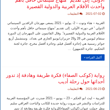
وأحدث الأفلام العربية والدولية القصيرة
على
2021-07-02
التعليقات
مهرجان
الرافدين
الغربية – هناء وتوت – 2- يوليو – 2021 يسعى مهرجان الرافدين السينمائي
السينمائي
الدولي
الدولي ” في دورته الأولى، إلى تقديم “منهاج سينمائي حافل بأهم وأحدث
”
الأفلام العربية والدولية القصيرة”. وقال القائمون على المهرجان إن الدورة
في
دورته
ستقام ليومين في 28 و29 حزيران/يونيو الجاري في بغداد، وستشمل أربع
الأولى،
جوائز رسمية هي (جائزة أفضل فيلم، وجائزة أفضل مخرج، جائزة لجنة
إلى
تقديم
التحكيم، جائزة الجمهور). …
“منهاج
سينمائي
أكمل القراءة »
حافل
بأهم
وأحدث
الأفلام
العربية
رواية (كوكب الصفاء) فكرة طريفة وهادفة إذ تدور
والدولية
القصيرة
أحداثها حول رحلة أديب
مغلقة
على
2021-06-23
التعليقات
رواية
(كوكب
الغربية – ليث ابو الحكم – 23 – يونيو – 2021 صدرت عن المؤسسة العربية
الصفاء)
فكرة
للدراسات والنشر في بيروت رواية جديدة للكاتب والباحث العراقي سليم
طريفة
مطر حملت عنوان (كوكب الصفاء)للرواية فكرة طريفة وهادفة إذ تدور
وهادفة