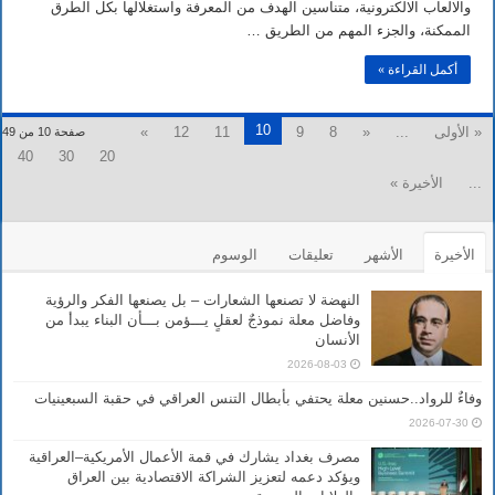
والالعاب الالكترونية، متناسين الهدف من المعرفة واستغلالها بكل الطرق
الممكنة، والجزء المهم من الطريق …
أكمل القراءة »
10
« الأولى
...
«
8
9
11
12
»
صفحة 10 من 49
40
30
20
...
الأخيرة »
الأخيرة
الأشهر
تعليقات
الوسوم
النهضة لا تصنعها الشعارات – بل يصنعها الفكر والرؤية
وفاضل معلة نموذجٌ لعقلٍ يـــؤمن بـــأن البناء يبدأ من
الأنسان
2026-08-03
وفاءٌ للرواد..حسنين معلة يحتفي بأبطال التنس العراقي في حقبة السبعينيات
2026-07-30
مصرف بغداد يشارك في قمة الأعمال الأمريكية–العراقية
ويؤكد دعمه لتعزيز الشراكة الاقتصادية بين العراق