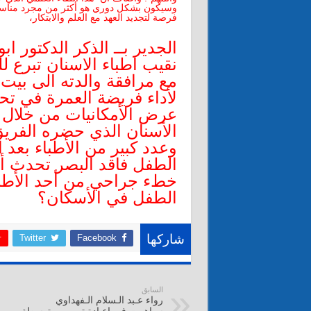
وسيكون بشكل دوري هو أكثر من مجرد مناسبة ل
فرصة لتجديد العهد مع العلم والابتكار،
الجدير بــ الذكر الدكتور اب
نقيب اطباء الاسنان تبرع 
مع مرافقة والدته الى بيت 
لأداء فريضة العمرة في تح
عرض الأمكانيات من خلال
الأسنان الذي حضره الفريق
وعدد كبير من الأطباء بعد
الطفل فاقد البصر تحدث أ
خطء جراحي من أحد الأطب
الطفل في الأسكان؟
Twitter
Facebook
شاركها
السابق
رواء عـبد الـسلام الـفهداوي
سـاهمت في إعـادة تـرميم متوسطة