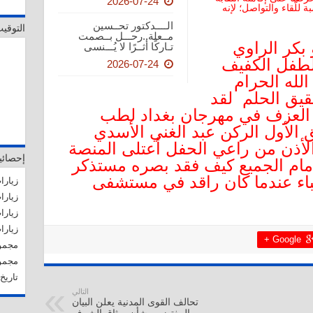
2026-07-24
لّقاء والتواصل؛ لإنه
الــــدكتور تحــسين
التوقي
مــعلة..رحـــل بــصمت
و بكر الراوي
تـاركًا أثــرًا لا يُـــنسى
للطفل الكفيف
2026-07-24
الله الحرام
قيق الحلم لقد
 العزف في مهرجان بغداد لطب
 الأول الركن عبد الغني الأسدي
 الأذن من راعي الحفل أعتلى المنصة
إحصائي
مام الجميع كيف فقد بصره مستذكر
اء عندما كان راقد في مستشفى
زيارات 
زيارات
زيارات 
زيارات ا
Google +
مجموع ا
مجموع
تاريخ آ
التالي
تحالف القوى المدنية يعلن البيان
المغتضب بشأن ميثاق الشرف