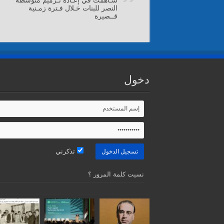
النصر للبنات خـلال فـترة زمـنية
قــصيرة
دخول
تذكرني
نسيت كلمة المرور ؟