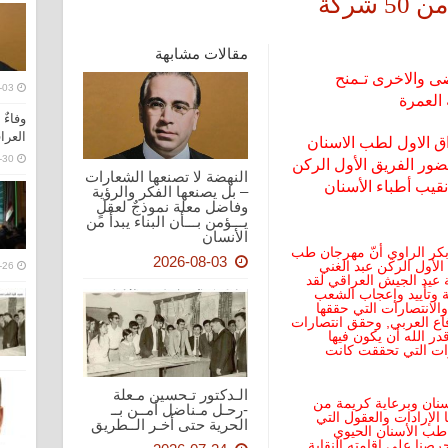
شركة
مقالات مشابهة
رضى والاخرى تـمنح
-03
 العمرة
وفاءٌ
العرا
اق الاول لطب الاسنان
-30
 اكثر من 50 شركة بحضور الفريق الأول الركن
النهضة لا تصنعها الشعارات
نقيب أطباء الأسنان
– بل يصنعها الفكر والرؤية
وفاضل معلة نموذجٌ لعقلٍ
يـــؤمن بـــأن البناء يبدأ من
الأنسان
و بكر الراوي أنّ مهرجان طب
2026-08-03
لأول الركن عبد الغني
-26
ة عيد الجيش العراقي لقد
 وتأييد وإعجاب الشعب
والانتصارات التي حققها
ع العربي, وحقق انتصارات
در الله أن يكون فيها
رات التي تحققت كانت
الـدكتور تـحسين مـعلة
نان وبرعاية كريمة من
-رحـل مـناضل أمــن بــ
ا الإرادات والعقول التي
الحرية حتى أخـر الــطريق
طب الأسنان الحيوي
رصنا على إقامته النقابة