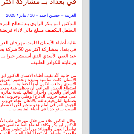
في بغداد بــ مشاركة اكثر من 50 
الغربية – حسين احمد – 10 / يناير / 2025
الـدكتور ابـو بـكر الراوي يـد تـعالج الم
الـطفل الـكفيف مـبلغ مالي لاداء فريضة
نقابة أطباء الأسنان اقامت مهرجان العر
في بغداد بمشاركة
عبد الغني الأسدي الذي أستبشر خيرا بــ 
ورعايته للكوادر الطبية..
من جانبه أكّد نقيب أطباء الاسنان الدكتور اب
الأسنان. كانت مناسبة مميزة وبحضور الفريق ا
الأسدي وجاءت لتكون أيضا احتفالية بــ مناسب
استطاع الجيش العراقي أن يحظى بثقة ومحبة
العراقي والعربي وأحرار العالم, نتيجة لمآثره 
على صعيد حروب الدفاع الوطني وحروب الدفا
بصماتها التاريخية عالقة بالأذهان, تجاه حروب ق
الجيش العراقي أمام عدو متجبر لكن الأنتصا
السبب بــ تواجدنا في أحياء المناسبات ..
وقال الدكتور علاء من خلال مهرجان طب الأس
الدكتور ابو بكر وكافة أعضاء النقابة تلتقي فيه
تواصل العمل والعطاء؛ من أجل تطوير مجال 
والمهم”. وأضاف أنّ “هذا اللقاء العلمي الذي ح