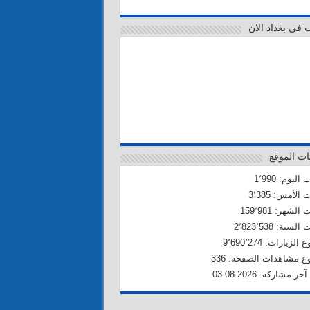
ت في بغداد الان
ات الموقع
اليوم: 1٬990
 الأمس: 3٬385
الشهر: 159٬981
لسنة: 2٬823٬538
لزيارات: 9٬690٬274
 مشاهدات الصفحة: 336
خر مشاركة: 2026-08-03