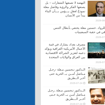
النهضة لا تصنعها الشعارات – بل
يصنعها الفكر والرؤية وفاضل معلة
نموذجٌ لعقلٍ يـــؤمن بـــأن البناء
يبدأ من الأنسان
2026-08
 للرواد..حسنين معلة يحتفي بأبطال التنس
قي في حقبة السبعينيات
2026-07
مصرف بغداد يشارك في قمة
الأعمال الأمريكية–العراقية ويؤكد
دعمه لتعزيز الشراكة الاقتصادية
بين العراق والولايات المتحدة
2026-07
الـدكتور تـحسين مـعلة -رحـل
مـناضل أمــن بــ الحرية حتى
أخـر الــطريق
2026-07-24
الــدكتور تـحسين مـعلة..رحـل
مـناضل آمـن بــ الحرية حـتى
آخــر الـــطريق
2026-07-24