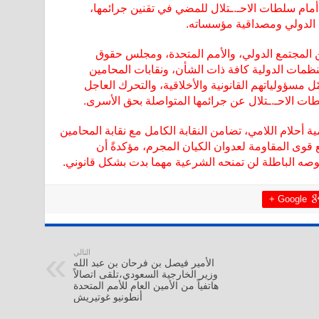
 أمام سلطات الاحـ.ـتلال للمضي في تقنين جرائمها،
ي الدولي ومصداقية مؤسساته.
ين المجتمع الدولي، والأمم المتحدة، ومجلس حقوق
لمنظمات الدولية كافة ذات الشأن، ونقابات المحامين
ل مسؤولياتهم القانونية والأخلاقية، والتحرك العاجل
ت الاحـ.ـتلال عن جرائمها المتواصلة بحق الأسرى.
 أحلام اللامي، تضامن النقابة الكامل مع نقابة المحامين
قوى المقاومة لعدوان الكيان المجرم، مؤكدةً أن
صوصه الباطلة لن تمنحه الشرعية مهما بدت بشكل قانوني.
Google +
التالي
الأمير فيصل بن فرحان بن عبد الله
وزير الخارجية السعودي،تلقى اتصالاً
هاتفياً من الأمين العام للأمم المتحدة
أنطونيو غوتيريش