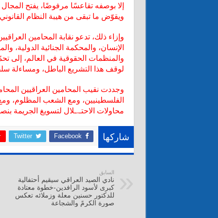
إلا بوصفه تقاعسًا مرفوضًا، يفتح المجال
ويقوّض ما تبقى من هيبة النظام القانون
وإزاء ذلك، تدعو نقابة المحامين العراقي
الإنسان، والمحكمة الجنائية الدولية، وا
والمنظمات الحقوقية في العالم، إلى تحمّ
لوقف هذا التشريع الباطل، ومساءلة سلطا
وجددت نقيب المحامين العراقيين المحامية
الفلسطينيين، ومع الشعب المظلوم، ومع 
محاولات الاحتـ.ـلال لتسويغ الجريمة بن
Twitter
Facebook
شاركها
السابق
نادي الصيد العراقي سيقيم أحتفالية
كبرى لأسود الرافدين-خطوة معتادة
للدكتور حسنين معلة وزملائه تعكس
صورة الكرمً والشجاعة