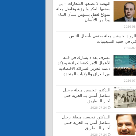
النهضة لا تصنعها الشعارات – بل
يصنعها الفكر والرؤية وفاضل معلة
نموذجٌ لعقلٍ يـــؤمن بـــأن البناء
يبدأ من الأنسان
2026-08
 للرواد..حسنين معلة يحتفي بأبطال التنس
قي في حقبة السبعينيات
2026-07
مصرف بغداد يشارك في قمة
الأعمال الأمريكية–العراقية ويؤكد
دعمه لتعزيز الشراكة الاقتصادية
بين العراق والولايات المتحدة
2026-07
الـدكتور تـحسين مـعلة -رحـل
مـناضل أمــن بــ الحرية حتى
أخـر الــطريق
2026-07-24
الــدكتور تـحسين مـعلة..رحـل
مـناضل آمـن بــ الحرية حـتى
آخــر الـــطريق
2026-07-24