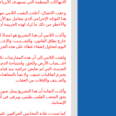
الانتهاكات المنظمة التي تستهدف الأبرياء
وعقب الاتصال، أعلنت النقيب اللامي موق
هذا التوجّه الإجرامي الذي يتعامل مع الأر
والأخطر من ذلك ما يُراد لهذه الجريمة أ
وأكدت اللامي أن هذا التشريع هو امتدادٌ ل
خارج نطاق القانون، والتعـ.ـذيب، والإعـ
اليوم لتحاول إضفاء غطاء على هذه الجرا
ولفتت اللامي إلى أن هذه الممارسات تك
اغتـ.ـصاب الأرض والحق، واستباحة الدم، وا
الجديدة، التي لم تعايش جرائمه منذ قيامه،
يحترم اتفاقيات جنيف، ولا يعبأ بالمعاهدا
والعـ.ـنف والإفلات من العقاب.
وأكدت النقابة أن هذا التشريع يمثل صور
بحق الشعب الفلسـ.ـطيني، ويرقى في آث
الإنسانية.
كما شددت نقابة المحامين العراقيين على 