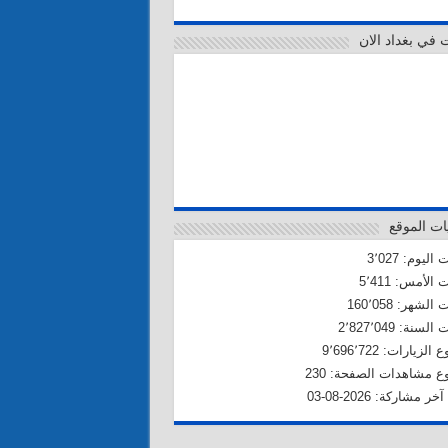
ت في بغداد الان
ات الموقع
اليوم: 3٬027
 الأمس: 5٬411
الشهر: 160٬058
لسنة: 2٬827٬049
لزيارات: 9٬696٬722
 مشاهدات الصفحة: 230
خر مشاركة: 2026-08-03