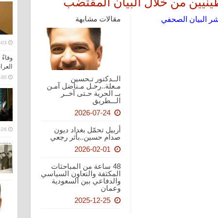
طينيين من خلال البيان المقتضب
نشر البيان الصحفي
مقالات مشابهة
-03
وفاءٌ
العرا
-30
الــدكتور تـحسين
مـعلة..رحـل مـناضل آمـن
بــ الحرية حـتى آخــر
الـــطريق
2026-07-24
أربيل تحمّل بغداد ديون
-26
صدام حسين..بأثر رجعي
2026-02-01
48 ساعة من المباحثات
المكثفة والتعاون السياسي
والدفاعي بين السعودية
وعمان
2025-12-25