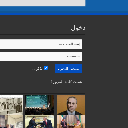
دخول
تذكرني
نسيت كلمة المرور ؟