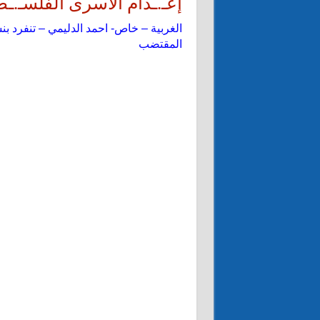
إعـ.ـدام الأسرى الفلسـ.ـ
الغربية – خاص- احمد الدليمي – تنفرد ب
المقتضب