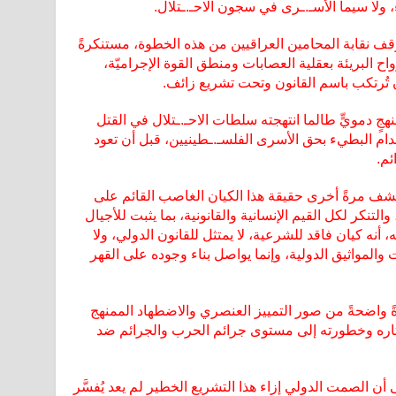
، ولا سيما الأسـ.ـرى في سجون الاحـ.ـتلال.
ف نقابة المحامين العراقيين من هذه الخطوة، مستنكرةً
واح البريئة بعقلية العصابات ومنطق القوة الإجراميّة،
ن تُرتكب باسم القانون وتحت تشريع زائف.
نهجٍ دمويٍّ طالما انتهجته سلطات الاحـ.ـتلال في القتل
.ـدام البطيء بحق الأسرى الفلسـ.ـطينيين، قبل أن تعود
ئم.
شف مرةً أخرى حقيقة هذا الكيان الغاصب القائم على
لتنكر لكل القيم الإنسانية والقانونية، بما يثبت للأجيال
 أنه كيان فاقد للشرعية، لا يمتثل للقانون الدولي، ولا
ت والمواثيق الدولية، وإنما يواصل بناء وجوده على القهر
ةً واضحةً من صور التمييز العنصري والاضطهاد الممنهج
اره وخطورته إلى مستوى جرائم الحرب والجرائم ضد
أن الصمت الدولي إزاء هذا التشريع الخطير لم يعد يُفسَّر