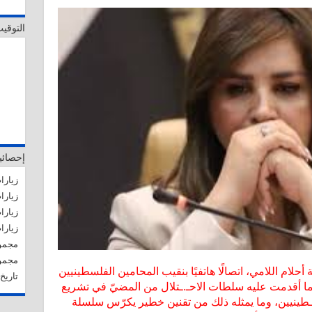
التوقي
إحصائي
زيارات 
زيارات
زيارات 
زيارات ا
مجموع ا
مجموع
حلام اللامي، اتصالًا هاتفيًا بنقيب المحامين الفلسطينيين
تاريخ آ
 أقدمت عليه سلطات الاحـ.ـتلال من المضيّ في تشريع
.ـطينيين، وما يمثله ذلك من تقنين خطير يكرّس سلسلة