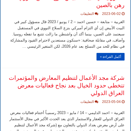
رهن بالصين
على
2023-06-02
التعليقات
مسؤول
في
الغربية – متابعة – حسين احمد – 2 / يونيو / 2023 قال مسؤول كبير في
البيت
البيت الأبيض إن أي التزام أميركي بنزع السلاح النووي في المستقبل
الأبيض:
نزع
سيعتمد على الصين، بينما أكد أن واشنطن ما زالت تتتبع ما تفعله روسيا.
السلاح
وأضاف، في مقابلة صحافية: «سنكون مستعدين لاحترام القيود والمشاركة
النووي
رهن
في نظام للحد من التسلح بعد عام 2026، لكن المتغير الرئيسي …
بالصين
مغلقة
أكمل القراءة »
شركة مجد الأعمال لتنظيم المعارض والمؤتمرات
تتخطى حدود الخيال بعد نجاح فعاليات معرض
العراق الدولي
على
2023-05-04
التعليقات
شركة
مجد
الغربية – احمد الدليمي – 14 / مايو – 2023 رسميـاً أختتام فعاليات معرض
الأعمال
لتنظيم
العراق الدولي للعقار والاستثمار الذي يعد الحدث الأكبر في مجال الأستثمار
المعارض
على أرض معرض بغداد الدولي بالتعاون مع (شركة مجد الأعمال لتنظيم
والمؤتمرات
تتخطى