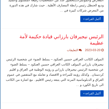
المعارض والمؤتمرات)بحضور عدد من الشخصيات رفيعة المستوى والسيد
حدود
وديع الحنظل رئيس رابطة المصارف الأهلية.. حيث شارك في هذه الدورة
الخيال
بعد
من المعرض شركات كبيرة في …
نجاح
فعاليات
أكمل القراءة »
معرض
العراق
الدولي
مغلقة
الرئيس نيجيرفان بارزاني قيادة حكيمة لأمة
عظيمة
على
2023-03-20
التعليقات
الرئيس
نيجيرفان
المولف الكاتب العراقي حسين العنكود – يسلط الضوء عن شخصية الرئيس
بارزاني
قيادة
نيجيرفان بارزاني المولف الكاتب العراقي حسين العنكود – يسلط الضوء
حكيمة
عن شخصية الرئيس نيجيرفان بارزاني و رؤيته الوطنية في العراق و اقليم
لأمة
عظيمة
كردستان.. وكذلك رؤيته للمراءة و الاقتصاد و تعامله مع المثقفين في عموم
مغلقة
العراق و الدبلوماسية المرنة التي يتبعه رئيس الاقليم.. مع اشارة من الكاتب
الی تاريخ الكورد و …
أكمل القراءة »