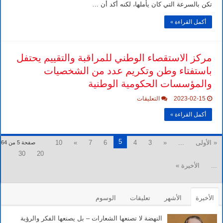
وهل
تكن بالسرعة التي كان يأملها، لكنه أكد أن …
يمكن
حقا
أكمل القراءة »
التنبؤ
بحدوث
هزات
أرضية؟
مغلقة
مركز الاستقصاء الوطني للمراقبة والتقييم يحتفل
باستفتاء وطن وتكريم عدد من الشخصيات
والمؤسسات الحكومية الوطنية
على
2023-02-15
التعليقات
مركز
الاستقصاء
أكمل القراءة »
الوطني
للمراقبة
والتقييم
يحتفل
5
« الأولى
...
«
3
4
6
7
»
10
صفحة 5 من 64
باستفتاء
30
20
وطن
وتكريم
...
الأخيرة »
عدد
من
الشخصيات
والمؤسسات
الحكومية
الأخيرة
الأشهر
تعليقات
الوسوم
الوطنية
مغلقة
النهضة لا تصنعها الشعارات – بل يصنعها الفكر والرؤية