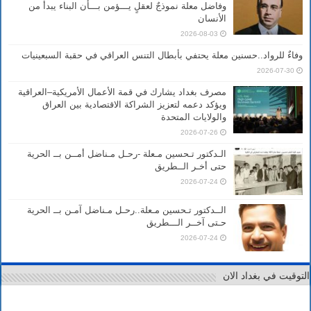
وفاضل معلة نموذجٌ لعقلٍ يـــؤمن بـــأن البناء يبدأ من
الأنسان
2026-08-03
وفاءٌ للرواد..حسنين معلة يحتفي بأبطال التنس العراقي في حقبة السبعينيات
2026-07-30
مصرف بغداد يشارك في قمة الأعمال الأمريكية–العراقية
ويؤكد دعمه لتعزيز الشراكة الاقتصادية بين العراق
والولايات المتحدة
2026-07-26
الـدكتور تـحسين مـعلة -رحـل مـناضل أمــن بــ الحرية
حتى أخـر الــطريق
2026-07-24
الــدكتور تـحسين مـعلة..رحـل مـناضل آمـن بــ الحرية
حـتى آخــر الـــطريق
2026-07-24
التوقيت في بغداد الان