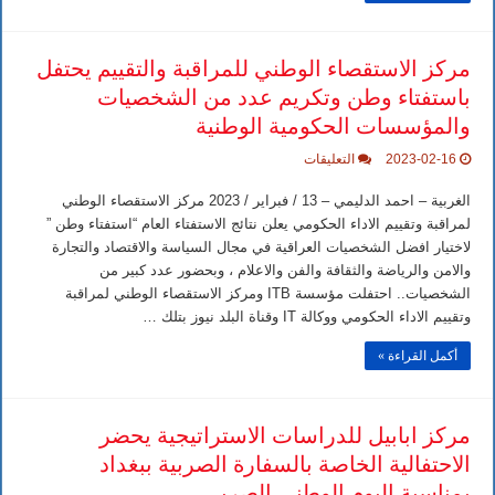
مركز الاستقصاء الوطني للمراقبة والتقييم يحتفل
باستفتاء وطن وتكريم عدد من الشخصيات
والمؤسسات الحكومية الوطنية
على
2023-02-16
التعليقات
مركز
الاستقصاء
الغربية – احمد الدليمي – 13 / فبراير / 2023 مركز الاستقصاء الوطني
الوطني
للمراقبة
لمراقبة وتقييم الاداء الحكومي يعلن نتائج الاستفتاء العام “استفتاء وطن ”
والتقييم
لاختيار افضل الشخصيات العراقية في مجال السياسة والاقتصاد والتجارة
يحتفل
باستفتاء
والامن والرياضة والثقافة والفن والاعلام ، وبحضور عدد كبير من
وطن
الشخصيات.. احتفلت مؤسسة ITB ومركز الاستقصاء الوطني لمراقبة
وتكريم
عدد
وتقييم الاداء الحكومي ووكالة IT وقناة البلد نيوز بتلك …
من
الشخصيات
أكمل القراءة »
والمؤسسات
الحكومية
الوطنية
مغلقة
مركز ابابيل للدراسات الاستراتيجية يحضر
الاحتفالية الخاصة بالسفارة الصربية ببغداد
بمناسبة اليوم الوطني الصربي