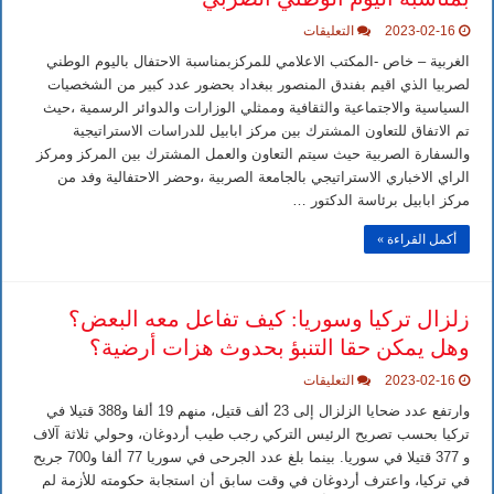
على
2023-02-16
التعليقات
مركز
ابابيل
الغربية – خاص -المكتب الاعلامي للمركزبمناسبة الاحتفال باليوم الوطني
للدراسات
لصربيا الذي اقيم بفندق المنصور ببغداد بحضور عدد كبير من الشخصيات
الاستراتيجية
يحضر
السياسية والاجتماعية والثقافية وممثلي الوزارات والدوائر الرسمية ،حيث
الاحتفالية
تم الاتفاق للتعاون المشترك بين مركز ابابيل للدراسات الاستراتيجية
الخاصة
بالسفارة
والسفارة الصربية حيث سيتم التعاون والعمل المشترك بين المركز ومركز
الصربية
الراي الاخباري الاستراتيجي بالجامعة الصربية ،وحضر الاحتفالية وفد من
ببغداد
مركز ابابيل برئاسة الدكتور …
بمناسبة
اليوم
الوطني
أكمل القراءة »
الصربي
مغلقة
زلزال تركيا وسوريا: كيف تفاعل معه البعض؟
وهل يمكن حقا التنبؤ بحدوث هزات أرضية؟
على
2023-02-16
التعليقات
زلزال
تركيا
وارتفع عدد ضحايا الزلزال إلى 23 ألف قتيل، منهم 19 ألفا و388 قتيلا في
وسوريا:
تركيا بحسب تصريح الرئيس التركي رجب طيب أردوغان، وحولي ثلاثة آلاف
كيف
تفاعل
و 377 قتيلا في سوريا. بينما بلغ عدد الجرحى في سوريا 77 ألفا و700 جريح
معه
في تركيا، واعترف أردوغان في وقت سابق أن استجابة حكومته للأزمة لم
البعض؟