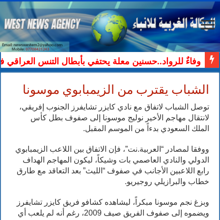
وفاءٌ للرواد..حسنين معلة يحتفي بأبطال التنس العراقي ف
الشباب يقترب من الزيمبابوي موسونا
توصل الشباب لاتفاق مع نادي كايزر تشايفرز الجنوب إفريقي،
لانتقال مهاجم الأخير نوليج موسونا إلى صفوف بطل كأس
الملك السعودي بدءاً من الموسم المقبل.
ووفقا لمصادر “العربية.نت”، فإن الاتفاق بين اللاعب الزيمبابوي
الدولي والنادي العاصمي بات وشيكاً، ليكون المهاجم الهداف
رابع اللاعبين الأجانب في صفوف “الليث” بعد التعاقد مع طارق
خطاب والبرازيلي روجيريو.
وبزغ نجم موسونا مبكراً، ليشاهده كشافو فريق كايزر تشايفرز
ويضموه إلى صفوف الفريق صيف 2009، رغم أنه لم يلعب أي