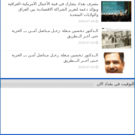
مصرف بغداد يشارك في قمة الأعمال الأمريكية–العراقية
ويؤكد دعمه لتعزيز الشراكة الاقتصادية بين العراق
والولايات المتحدة
2026-07-26
الـدكتور تـحسين مـعلة -رحـل مـناضل أمــن بــ الحرية
حتى أخـر الــطريق
2026-07-24
الــدكتور تـحسين مـعلة..رحـل مـناضل آمـن بــ الحرية
حـتى آخــر الـــطريق
2026-07-24
التوقيت في بغداد الان