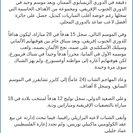
دقيقة في الدوري الزيمبابوي الممتاز، وبعد موسم وحيد في
الدوري الجنوب الإفريقي، ومجموعة من الأهداف الحاسمة التي
سجلها رغم خوضه أغلب المباريات كبديل، حصل على جائزة
أفضل لاعب صاعد بالدوري المحلي.
وفي الموسم التالي، سجل 15 هدفاً في 28 مباراة، ليكون هدافاً
للدوري الجنوب إفريقي، وبعد سباق حام بين هوفنهايم الألماني
وسيلتك الأسكتلندي على ضمه، نجح الألمان بضمه، ولعب
موسمه الأول في ألمانيا، محرزاً هدفاً وحيداً في شباك فريبورغ،
لكن هوفنهايم أعاره إلى مواطنه أوغسبورغ، ولم يهز الشباك
سوى مرة وحيدة.
وعاد المهاجم الشاب (24 عاماً) إلى كايزر تشايفرز في الموسم
السابق، وسجل 8 أهداف.
وعلى الصعيد الدولي، سجل نوليج 12 هدفاً لمنتخب بلاده في 18
مباراة بالتصفيات الإفريقية ومباراتين ودية.
وأبقى الشباب لاعبه البرازيلي رافينيا، فيما تبحث إدارته عن بيع
عقد الكولومبي ماكنيلي توريس، ولم تجدد إعارة الفلسطيني
عماد خليلي.