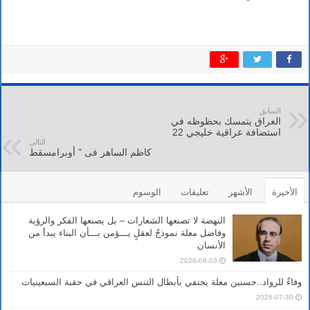
السابق
العراق يتمسك بحظوظه في
استضافة عراقية خليجي 22
التالي
كاظم الساهر فى ” أوبرامسقط
الأخيرة
الأشهر
تعليقات
الوسوم
النهضة لا تصنعها الشعارات – بل يصنعها الفكر والرؤية
وفاضل معلة نموذجٌ لعقلٍ يـــؤمن بـــأن البناء يبدأ من
الأنسان
2026-08-03
وفاءٌ للرواد..حسنين معلة يحتفي بأبطال التنس العراقي في حقبة السبعينيات
2026-07-30