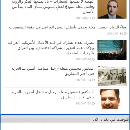
النهضة لا تصنعها الشعارات – بل يصنعها الفكر والرؤية
وفاضل معلة نموذجٌ لعقلٍ يـــؤمن بـــأن البناء يبدأ من
الأنسان
2026-08-03
وفاءٌ للرواد..حسنين معلة يحتفي بأبطال التنس العراقي في حقبة السبعينيات
2026-07-30
مصرف بغداد يشارك في قمة الأعمال الأمريكية–العراقية
ويؤكد دعمه لتعزيز الشراكة الاقتصادية بين العراق
والولايات المتحدة
2026-07-26
الـدكتور تـحسين مـعلة -رحـل مـناضل أمــن بــ الحرية
حتى أخـر الــطريق
2026-07-24
الــدكتور تـحسين مـعلة..رحـل مـناضل آمـن بــ الحرية
حـتى آخــر الـــطريق
2026-07-24
التوقيت في بغداد الان