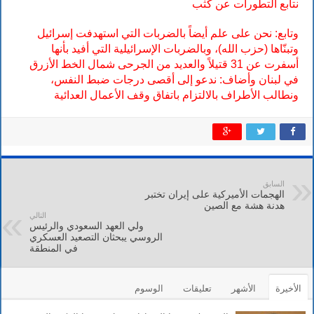
نتابع التطورات عن كثب
وتابع: نحن على علم أيضاً بالضربات التي استهدفت إسرائيل
وتبنّاها (حزب الله)، وبالضربات الإسرائيلية التي أفيد بأنها
أسفرت عن 31 قتيلاً والعديد من الجرحى شمال الخط الأزرق
في لبنان
وأضاف:
ندعو إلى أقصى درجات ضبط النفس،
ونطالب الأطراف بالالتزام باتفاق وقف الأعمال العدائية
السابق
الهجمات الأميركية على إيران تختبر
هدنة هشة مع الصين
التالي
ولي العهد السعودي والرئيس
الروسي يبحثان التصعيد العسكري
في المنطقة
الأخيرة
الأشهر
تعليقات
الوسوم