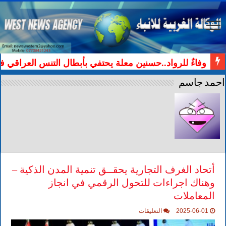
وفاءٌ للرواد..حسنين معلة يحتفي بأبطال التنس العراقي ف
احمد جاسم
أتحاد الغرف التجارية يحقــق تنمية المدن الذكية –
وهناك اجراءات للتحول الرقمي في انجاز
المعاملات
على
2025-06-01
التعليقات
أتحاد
الغرف