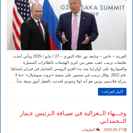
الواسعة
ضد
أوكرانيا
–
قال
الرئيس
الأميركي
دونالد
ترمب
عن
نظيره
الروسي
فلاديمير
بوتين
الغربية – خاص – متابعة نور علاء النوري – 27 / مايو / 2025 وتأتي أحدث
إنه
تعليقات ترمب عقب بعض من كبرى الهجمات بالطائرات المسيّرة
يلعب
بالنار
والصواريخ على أوكرانيا منذ بدء الغزو الروسي الشامل في فبراير (شباط)
مغلقة
عام 2022. وقال ترمب في منشور على منصة «تروث سوشيال»: «ما لا
يدركه فلاديمير بوتين هو أنه لولا وجودي لحدثت بالفعل أمور سيئة جداً …
أكمل القراءة »
وجـــهاء الــغزالية في ضيـافة الـرئيس عـمار
الــحمداني
على
2025-05-27
التعليقات