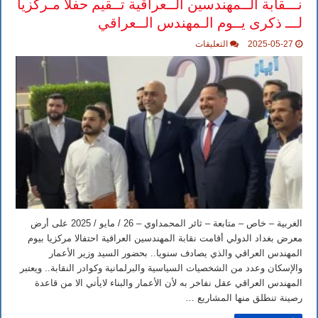
نـــقابة الــمهندسين الــعراقية تــقيم حفلا مـركزيا
لـــ ذكرى يــوم الـمهندس الــعراقي
على
2025-05-27
التعليقات
نـــقابة
الــمهندسين
الــعراقية
تــقيم
حفلا
مـركزيا
لـــ
ذكرى
يــوم
الـمهندس
الــعراقي
مغلقة
الغربية – خاص – متابعة – ثائر المحمداوي – 26 / مايو / 2025 على أرض
معرض بغداد الدولي أقامت نقابة المهندسين العراقية احتفالا مركزيا بيوم
المهندس العراقي والذي يصادف سنويا.. بحضور السيد وزير الأعمار
والإسكان وعدد من الشخصيات السياسية والبرلمانية وكوادر النقابة.. ويعتبر
المهندس العراقي عقل نفاخر به لأن الأعمار والبناء لايأتي الا من قاعدة
رصينة تنطلق منها المشاريع …