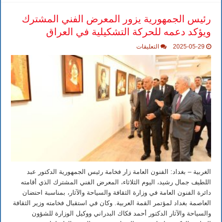
رئيس الجمهورية يزور المعرض الفني المشترك
ويؤكد دعمه للحركة التشكيلية في العراق
على
2025-05-29
التعليقات
رئيس
الجمهورية
يزور
المعرض
الفني
المشترك
ويؤكد
دعمه
للحركة
التشكيلية
في
العراق
مغلقة
الغربية – بغداد: الفنون العامة زار فخامة رئيس الجمهورية الدكتور عبد
اللطيف جمال رشيد، اليوم الثلاثاء، المعرض الفني المشترك الذي أقامته
دائرة الفنون العامة في وزارة الثقافة والسياحة والآثار، بمناسبة احتضان
العاصمة بغداد لمؤتمر القمة العربية. وكان في استقبال فخامته وزير الثقافة
والسياحة والآثار الدكتور أحمد فكاك البدراني ووكيل الوزارة للشؤون