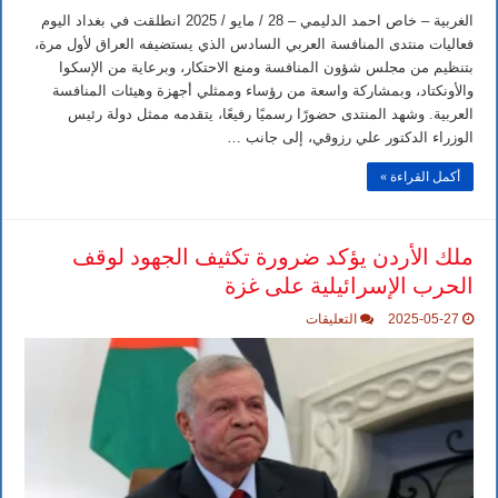
الغربية – خاص احمد الدليمي – 28 / مايو / 2025 انطلقت في بغداد اليوم
فعاليات منتدى المنافسة العربي السادس الذي يستضيفه العراق لأول مرة،
بتنظيم من مجلس شؤون المنافسة ومنع الاحتكار، وبرعاية من الإسكوا
والأونكتاد، وبمشاركة واسعة من رؤساء وممثلي أجهزة وهيئات المنافسة
العربية. وشهد المنتدى حضورًا رسميًا رفيعًا، يتقدمه ممثل دولة رئيس
الوزراء الدكتور علي رزوقي، إلى جانب …
أكمل القراءة »
ملك الأردن يؤكد ضرورة تكثيف الجهود لوقف
الحرب الإسرائيلية على غزة
على
2025-05-27
التعليقات
ملك
الأردن
يؤكد
ضرورة
تكثيف
الجهود
لوقف
الحرب
الإسرائيلية
على
غزة