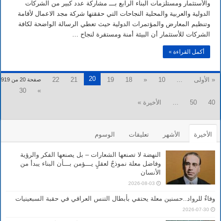
مغلقة
والأستثمار ومستلزمات البناء الرابع بـــ مشاركة عدد كبير من الشركات
الدولية والعربية والمحلية النجاحات التي حققتها شركة مجد الاعمال لأقامة
وتنظيم المعارض والمؤتمرات الدولية حيث تعطي الرسالة الواضحة لكافة
الشركات للأستثمار أن البيئة أمنة ومستقرة لنجاح …
أكمل القراءة »
20
« الأولى
...
10
«
18
19
21
22
صفحة 20 من 919
30
»
40
50
...
الأخيرة »
الأخيرة
الأشهر
تعليقات
الوسوم
النهضة لا تصنعها الشعارات – بل يصنعها الفكر والرؤية
وفاضل معلة نموذجٌ لعقلٍ يـــؤمن بـــأن البناء يبدأ من
الأنسان
2026-08-03
وفاءٌ للرواد..حسنين معلة يحتفي بأبطال التنس العراقي في حقبة السبعينيات
2026-07-30