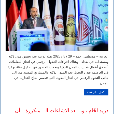
التجارية
يحقــق
تنمية
المدن
الذكية
–
وهناك
اجراءات
للتحول
الرقمي
في
انجاز
المعاملات
مغلقة
الغربية – مصطفى احمد – 29 / 5 / 2025 نقلة نوعية نحو تحقيق مدن ذكية
ومستدامة في بغداد ، وهناك اجراءات للتحول الرقمي في انجاز المعاملات
أنطلاق أعمال فعاليات المدن الذكية وتحدث الحضور عن تحقيق نقلة نوعية
في العاصمة بغداد للتحول نحو المدن الذكية والمشاريع المستدامة، الى
جانب التحول الرقمي في انجاز البحوث التي تتضمن نجاح التجارب في
المدن …
أكمل القراءة »
دريد لحّام ، وبـــعد الاشاعات الـــمتكررة – أن