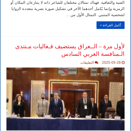
الفنية والثقافية. فهناك تمثالان مختلفان للشاعر ذاته لا يتنازعان المكان أو
الرمزية وإنما يُكمل أحدهما الآخر في تشكيل صورة بصرية متعددة الزوايا
لشخصية المتنبي. التمثال الأول من …
أكمل القراءة »
لأول مرة – الــعراق يستضيف فـعاليات مـنتدى
الـمنافسة العربي السادس
على
2025-05-28
التعليقات
لأول
مرة
–
الــعراق
يستضيف
فـعاليات
مـنتدى
الـمنافسة
العربي
السادس
مغلقة