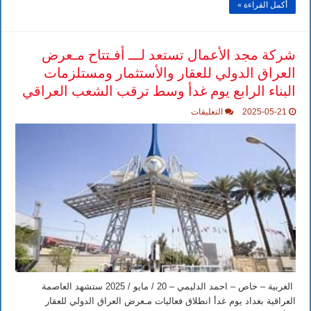
أكمل القراءة »
شركة مجد الأعمال تستعد لـــ أفـتتاح مـعرض
العراق الدولي للعقار والأستثمار ومستلزمات
البناء الرابع يوم غدأ وسط ترقب الشعب العراقي
على
2025-05-21
التعليقات
شركة
مجد
الأعمال
تستعد
لـــ
أفـتتاح
مـعرض
العراق
الدولي
للعقار
والأستثمار
ومستلزمات
البناء
الرابع
يوم
غدأ
وسط
ترقب
الغربية – خاص – احمد الدليمي – 20 / مايو / 2025 ستشهد العاصمة
الشعب
العراقية بغداد يوم غدأ انطلاق فعاليات مـعرض العراق الدولي للعقار
العراقي