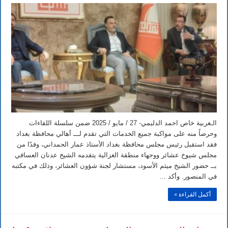
وجـــهاء
الــغزالية
في
ضيـافة
الـرئيس
عـمار
الــحمداني
مغلقة
الـغربية خاص احمد الدليمي- 27 / مايو / 2025 ضمن سلسلة اللقاءات
وحرصاً منه على مواكبة جميع الخدمات التي تقدم لـــ أهالي محافظة بغداد
فقد استقبل رئيس مجلس محافظة بغداد الأستاذ عمار الحمداني، وفدًا من
مجلس شيوخ عشائر ووجهاء منطقة الغزالية يتقدمه الشيخ عدنان العسافي
بــ حضور الشيخ ميثم الأسود، مستشار لجنة شؤون العشائر، وذلك في مكتبه
في المنصور. وأكد …
أكمل القراءة »