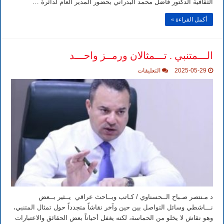
الثقافية الدكتور فاضل محمد البدراني بحضور المدير العام لدائرة …
أكمل القراءة »
الـــمتنبي . تـــمثالان ورمــز واحـــد
على
2025-05-29
التعليقات
الـــمتنبي
.
تـــمثالان
ورمــز
واحـــد
مغلقة
د مـنتصر صـباح الــحسناوي / كـاتب وبــاحث عراقي يــثير بــعض
نـــاشطي وسائل التواصل بين حين وآخر نقاشاً متجدداً حول تمثال المتنبي،
وهو نقاش لا يخلو من الحماسة، لكنه يغفل أحياناً بعض الحقائق والاعتبارات