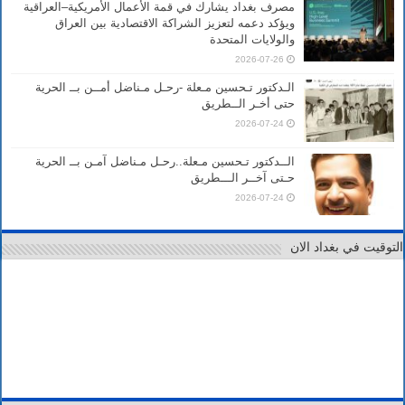
مصرف بغداد يشارك في قمة الأعمال الأمريكية–العراقية
ويؤكد دعمه لتعزيز الشراكة الاقتصادية بين العراق
والولايات المتحدة
2026-07-26
الـدكتور تـحسين مـعلة -رحـل مـناضل أمــن بــ الحرية
حتى أخـر الــطريق
2026-07-24
الــدكتور تـحسين مـعلة..رحـل مـناضل آمـن بــ الحرية
حـتى آخــر الـــطريق
2026-07-24
التوقيت في بغداد الان