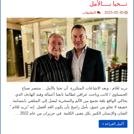
تـــحيا بــــالأمل
على
2025-05-30
التعليقات
دريد
لحّام
،
وبـــعد
الاشاعات
الـــمتكررة –
أن
تـــحيا
بــــالأمل
مغلقة
دريد لحّام ، وبعد الاشاعات المتكررة أن تحيا بالأمل .. منتصر صباح
الحسناوي / كاتب وباحث عراقي لطالما تابعنا أعماله وفنه الهادف الذي
يحاكي الواقع بلغة تجمع بين الألم والسخرية ليصل إلى المتلقي بابتسامة
خفيفة لا تخلو من عمق، بأمل راسخ بأن يكون الغد أفضل. إنه “دريد لحّام ”
الفنان والإنسان الكبير بكل معنى الكلمة. في حزيران من عام 2022 …
أكمل القراءة »